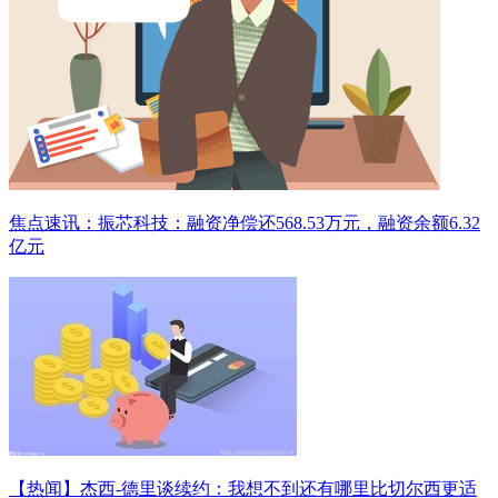
焦点速讯：振芯科技：融资净偿还568.53万元，融资余额6.32
亿元
【热闻】杰西-德里谈续约：我想不到还有哪里比切尔西更适