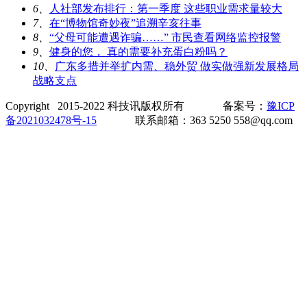
6、
人社部发布排行：第一季度 这些职业需求量较大
7、
在“博物馆奇妙夜”追溯辛亥往事
8、
“父母可能遭遇诈骗……” 市民查看网络监控报警
9、
健身的您， 真的需要补充蛋白粉吗？
10、
广东多措并举扩内需、稳外贸 做实做强新发展格局
战略支点
Copyright 2015-2022 科技讯版权所有 备案号：
豫ICP
备2021032478号-15
联系邮箱：363 5250 558@qq.com