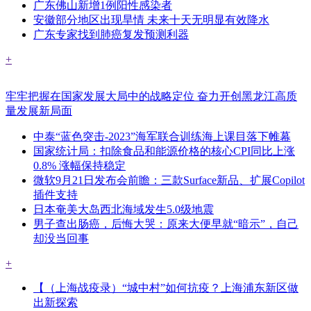
广东佛山新增1例阳性感染者
安徽部分地区出现旱情 未来十天无明显有效降水
广东专家找到肺癌复发预测利器
+
牢牢把握在国家发展大局中的战略定位 奋力开创黑龙江高质
量发展新局面
中泰“蓝色突击-2023”海军联合训练海上课目落下帷幕
国家统计局：扣除食品和能源价格的核心CPI同比上涨
0.8% 涨幅保持稳定
微软9月21日发布会前瞻：三款Surface新品、扩展Copilot
插件支持
日本奄美大岛西北海域发生5.0级地震
男子查出肠癌，后悔大哭：原来大便早就“暗示”，自己
却没当回事
+
【（上海战疫录）“城中村”如何抗疫？上海浦东新区做
出新探索