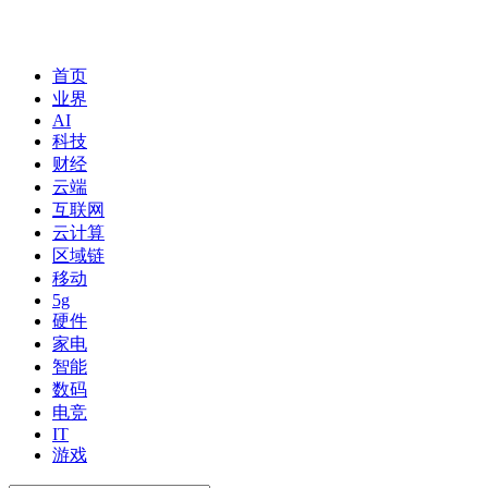
首页
业界
AI
科技
财经
云端
互联网
云计算
区域链
移动
5g
硬件
家电
智能
数码
电竞
IT
游戏