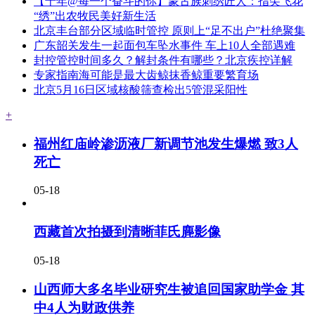
【十年@每一个奋斗的你】蒙古族刺绣匠人：指尖飞花
“绣”出农牧民美好新生活
北京丰台部分区域临时管控 原则上“足不出户”杜绝聚集
广东韶关发生一起面包车坠水事件 车上10人全部遇难
封控管控时间多久？解封条件有哪些？北京疾控详解
专家指南海可能是最大齿鲸抹香鲸重要繁育场
北京5月16日区域核酸筛查检出5管混采阳性
+
福州红庙岭渗沥液厂新调节池发生爆燃 致3人
死亡
05-18
西藏首次拍摄到清晰菲氏麂影像
05-18
山西师大多名毕业研究生被追回国家助学金 其
中4人为财政供养