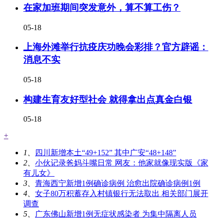
在家加班期间突发意外，算不算工伤？
05-18
上海外滩举行抗疫庆功晚会彩排？官方辟谣：
消息不实
05-18
构建生育友好型社会 就得拿出点真金白银
05-18
+
1、
四川新增本土“49+152” 其中广安“48+148”
2、
小伙记录爸妈斗嘴日常 网友：他家就像现实版《家
有儿女》
3、
青海西宁新增1例确诊病例 治愈出院确诊病例1例
4、
女子80万积蓄存入村镇银行无法取出 相关部门展开
调查
5、
广东佛山新增1例无症状感染者 为集中隔离人员