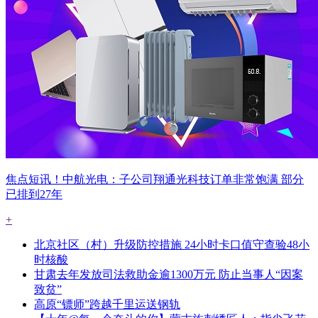
焦点短讯！中航光电：子公司翔通光科技订单非常饱满 部分
已排到27年
+
北京社区（村）升级防控措施 24小时卡口值守查验48小
时核酸
甘肃去年发放司法救助金逾1300万元 防止当事人“因案
致贫”
高原“镖师”跨越千里运送钢轨