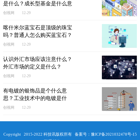
是什么？成长型基金是什么意
思？
创视网
12-29
喀什米尔蓝宝石是顶级的珠宝
吗？普通人怎么购买蓝宝石？
创视网
12-29
认识外汇市场应该注意什么？​
外汇市场的定义是什么？
创视网
12-29
有电镀的银饰品是个什么意
思？工业技术中的电镀是什
么?
创视网
12-29
Copyright 2015-2022 科技讯版权所有 备案号：
豫ICP备2021032478号-15