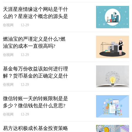
​天涯星座情缘这个网站是干什
么的？星座这个概念的源头是
什么?
创视网
12-29
燃油宝的严谨定义是什么?燃
油宝的成本一直很高吗?
创视网
12-29
基金每万份收益该如何进行理
解？货币基金的正确定义是什
么？
创视网
12-29
微信转账一天的转账限制是是
多少？微信钱包是什么意思?
创视网
12-29
易方达积极成长基金投资策略