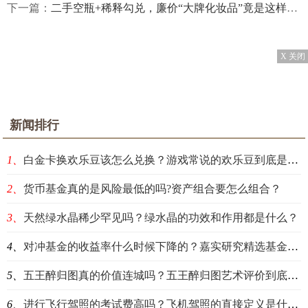
下一篇：
二手空瓶+稀释勾兑，廉价“大牌化妆品”竟是这样制造的
X 关闭
新闻排行
1、
白金卡换欢乐豆该怎么兑换？游戏常说的欢乐豆到底是什么东西？
2、
货币基金真的是风险最低的吗?资产组合要怎么组合？
3、
​天然绿水晶稀少罕见吗？绿水晶的功效和作用都是什么？
4、
对冲基金的收益率什么时候下降的？嘉实研究精选基金是什么？
5、
五王醉归图真的价值连城吗？五王醉归图艺术评价到底怎样？
6、
进行飞行驾照的考试费高吗？飞机驾照的直接定义是什么？