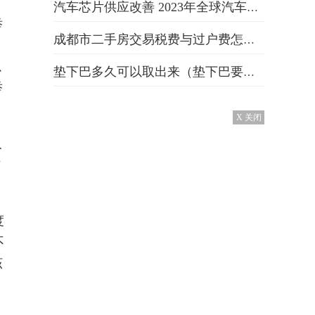
汽车芯片供应改善 2023年全球汽车销量达715万台
举
成都市二手房交易税费与过户费怎么算（成都二手房过户费怎么算）
以
垫下巴多久可以取出来（垫下巴要多久才能恢复）
举
X 关闭
人
方
度
不
该
。