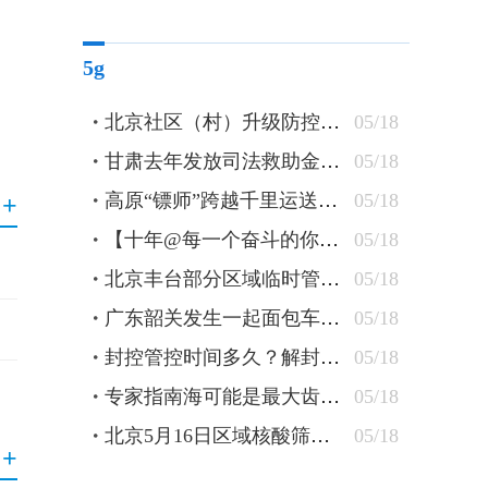
5g
北京社区（村）升级防控措施 24小时卡口值守查验48小时核酸
05/18
甘肃去年发放司法救助金逾1300万元 防止当事人“因案致贫”
05/18
高原“镖师”跨越千里运送钢轨
05/18
+
【十年@每一个奋斗的你】蒙古族刺绣匠人：指尖飞花 “绣”出农牧民美好新生活
05/18
北京丰台部分区域临时管控 原则上“足不出户”杜绝聚集
05/18
广东韶关发生一起面包车坠水事件 车上10人全部遇难
05/18
封控管控时间多久？解封条件有哪些？北京疾控详解
05/18
专家指南海可能是最大齿鲸抹香鲸重要繁育场
05/18
北京5月16日区域核酸筛查检出5管混采阳性
05/18
+