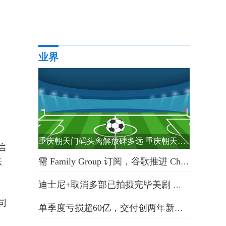
业界
重庆朝天门码头离解放碑多远 重庆朝天门码头
言
需 Family Group 订阅，谷歌推进 Chrome 浏览器分享密码功能
示
迪士尼+取消多部已拍摄完毕美剧 被迫削减成本
司
单季度亏损超60亿，交付创两年新低，蔚来还有未来吗？