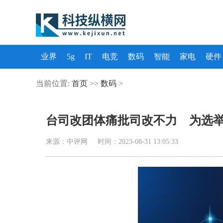
业界
5g
IT
电竞
数码
智能
家电
硬件
当前位置:
首页
>>
数码
>
台司改团体痛批司改不力 为选
来源：中评网 时间：2023-08-31 13:05:33