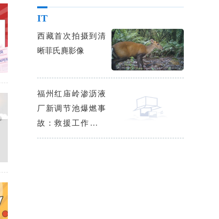
IT
西藏首次拍摄到清
晰菲氏麂影像
福州红庙岭渗沥液
厂新调节池爆燃事
故：救援工作已基
本结束