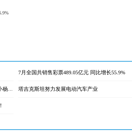
.9%
7月全国共销售彩票489.05亿元 同比增长55.9%
塔吉克斯坦努力发展电动汽车产业
全球关注：小杨哥称每个月工资支出5000万 小杨哥是怎么一步一步走向成功的
！