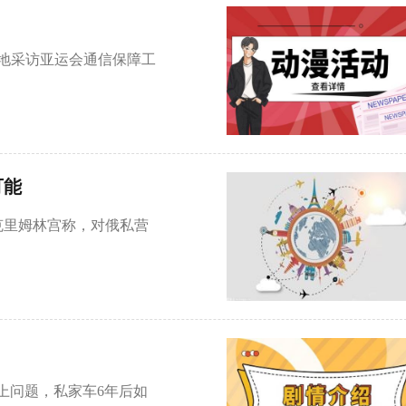
地采访亚运会通信保障工
可能
，克里姆林宫称，对俄私营
以上问题，私家车6年后如