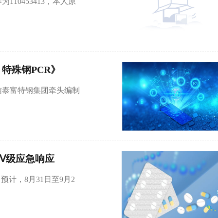
为110453413，本人原
特殊钢PCR》
信泰富特钢集团牵头编制
Ⅳ级应急响应
计，8月31日至9月2