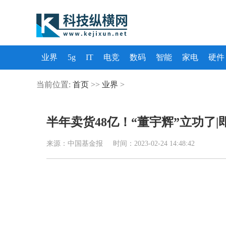
业界
5g
IT
电竞
数码
智能
家电
硬件
当前位置:
首页
>>
业界
>
半年卖货48亿！“董宇辉”立功了|
来源：中国基金报 时间：2023-02-24 14:48:42