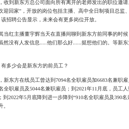
称，收到新东方总公司面向所有离开的老师发出的职位邀请
欢迎回家”，开放的岗位包括主播、高中全日制项目总监
。该招聘公告显示，未来会有更多岗位开放。
，其当红主播董宇辉当天在直播间聊到新东方前同事的时候
有人发信息.....他们那么好......挺想他们的。等新东
，有多少会是新东方的前员工？
，新东方在线员工曾达到7094名全职雇员加6683名兼职雇
7名全职雇员及5044名兼职雇员；到2021年11月底，员工
；到2022年5月底降到进一步降到“910名全职雇员及390名
升。