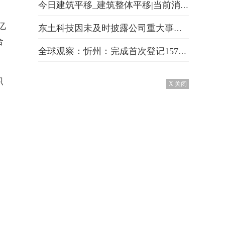
今日建筑平移_建筑整体平移|当前消息
亿
东土科技因未及时披露公司重大事件被深圳证券交易所采取监管措施
合
全球观察：忻州：完成首次登记157319套！
职
X 关闭