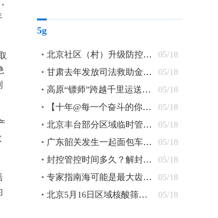
年，
年
5g
北京社区（村）升级防控措施 24小时卡口值守查验48小时核酸
05/18
取
绝
甘肃去年发放司法救助金逾1300万元 防止当事人“因案致贫”
05/18
到
高原“镖师”跨越千里运送钢轨
05/18
【十年@每一个奋斗的你】蒙古族刺绣匠人：指尖飞花 “绣”出农牧民美好新生活
05/18
产
北京丰台部分区域临时管控 原则上“足不出户”杜绝聚集
05/18
收
广东韶关发生一起面包车坠水事件 车上10人全部遇难
05/18
封控管控时间多久？解封条件有哪些？北京疾控详解
05/18
括
专家指南海可能是最大齿鲸抹香鲸重要繁育场
05/18
的
北京5月16日区域核酸筛查检出5管混采阳性
05/18