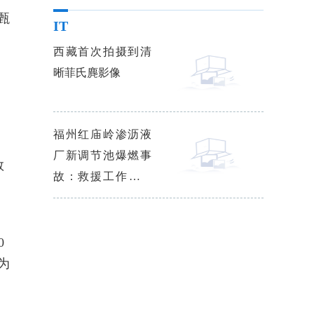
甄
IT
西藏首次拍摄到清
晰菲氏麂影像
福州红庙岭渗沥液
厂新调节池爆燃事
数
故：救援工作已基
本结束
0
为