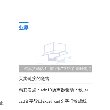
业界
半年卖货48亿！“董宇辉”立功了|即时焦点
买卖链接的危害
精彩看点：win10扬声器驱动下载_win10扬声器打不开
cad文字导出excel_cad文字打散成线
止