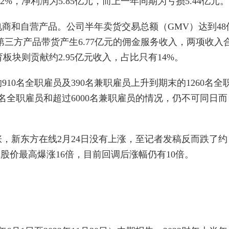
2%，净利润为5.85亿元，而上一年同期为亏损5.44亿元。
商和自营产品。公司半年卖货交易总额（GMV）达到48
，第三方产品带货产生6.77亿元的佣金服务收入，两项收入
育板块则贡献约2.95亿元收入，占比只有14%。
10名全职雇员及390名兼职雇员上升到期末的1260名全
0名全职雇员和超过6000名兼职雇员的情况，仍不可同日而
，新东方在线2月24日没有上涨，至记者发稿反而跌了约
股价最高爆涨16倍，目前回调后涨幅仍有10倍。