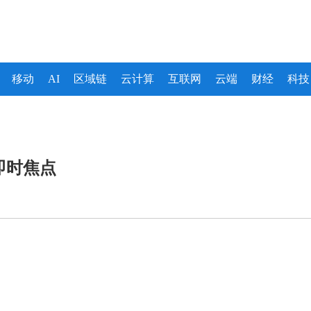
移动
AI
区域链
云计算
互联网
云端
财经
科技
即时焦点