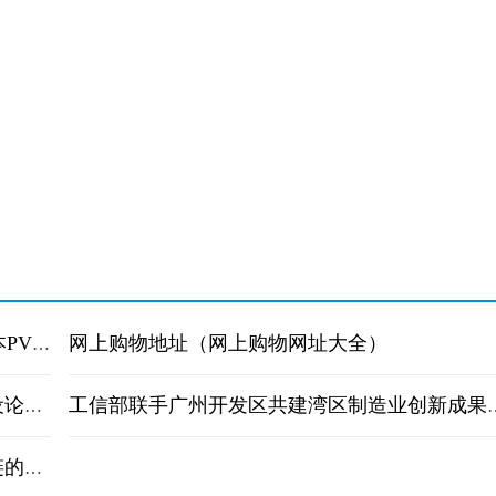
网上购物地址（网上购物网址大全）
虐杀原形2s组dlc补丁怎么加载？魔兽世界副本PVE是什么意思？
世界即时：促进中小企业发展新闻传播力建设论坛举办
工信部联手广州开发区共建湾
魔兽幻想曹操传是什么时候开发的？统御之链的主要定义是什么？