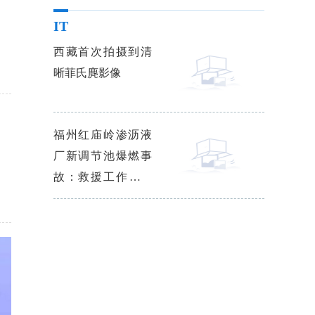
IT
西藏首次拍摄到清
晰菲氏麂影像
福州红庙岭渗沥液
厂新调节池爆燃事
故：救援工作已基
本结束