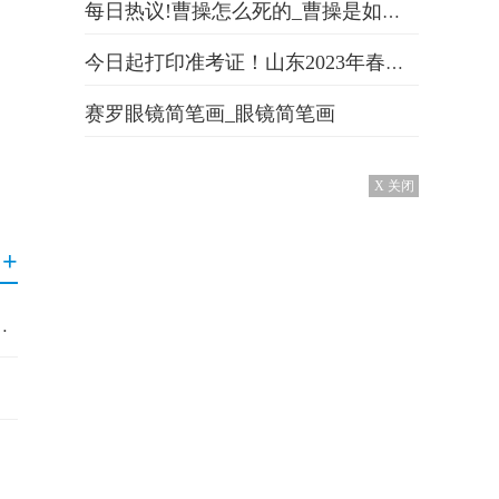
每日热议!曹操怎么死的_曹操是如何去世的
今日起打印准考证！山东2023年春季高考技能测试试题或考试范围可查|当前快报
赛罗眼镜简笔画_眼镜简笔画
X 关闭
+
lt缺陷使您的数据在5分钟内被盗