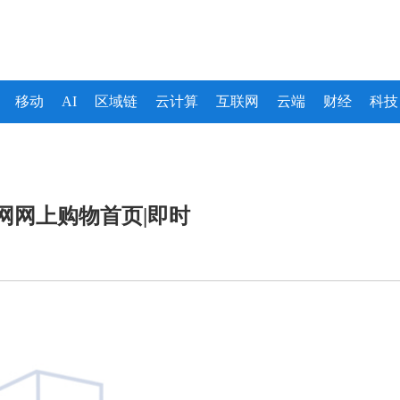
移动
AI
区域链
云计算
互联网
云端
财经
科技
网网上购物首页|即时