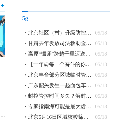
+
5g
北京社区（村）升级防控措施 24小时卡口值守查验48小时核酸
05/18
甘肃去年发放司法救助金逾1300万元 防止当事人“因案致贫”
05/18
高原“镖师”跨越千里运送钢轨
05/18
【十年@每一个奋斗的你】蒙古族刺绣匠人：指尖飞花 “绣”出农牧民美好新生活
05/18
北京丰台部分区域临时管控 原则上“足不出户”杜绝聚集
05/18
广东韶关发生一起面包车坠水事件 车上10人全部遇难
05/18
封控管控时间多久？解封条件有哪些？北京疾控详解
05/18
专家指南海可能是最大齿鲸抹香鲸重要繁育场
05/18
北京5月16日区域核酸筛查检出5管混采阳性
05/18