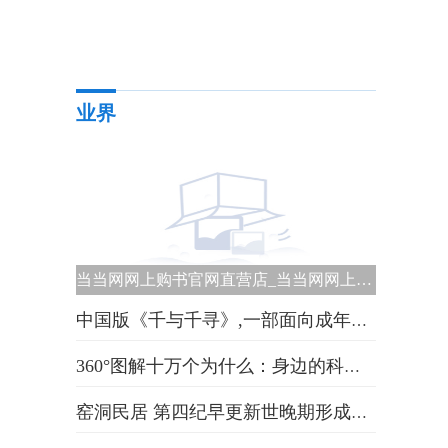
业界
当当网网上购书官网直营店_当当网网上购物首页|即时
中国版《千与千寻》,一部面向成年人的暗夜童话 世界热闻
360°图解十万个为什么：身边的科学篇|焦点资讯
、
窑洞民居 第四纪早更新世晚期形成的风成土状堆积物-天天简讯