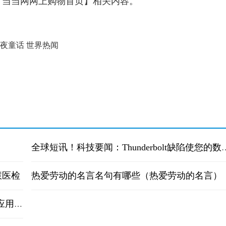
，当当网网上购物首页】相关内容。
夜童话 世界热闻
全球短讯！科技要闻：Thunderbo
慧医检
热爱劳动的名言名句有哪些（热爱劳动的名言）
科技要闻：WatchOS5添加了对讲机模式播客应用程序 全球速看料