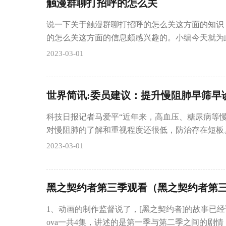
触漫群聊打招呼的怎么关
说一下关于触漫群聊打招呼的怎么关这方面的知识
的怎么关这方面的信息颇感兴趣的。小编今天就为
2023-03-01
世界简讯:委员建议：提升慢阻肺早筛早
科技日报记者马爱平“近年来，高血压、糖尿病等
对慢阻肺的了解和重视程度还很低，防治存在短板
2023-03-01
黑之契约者第三季观看（黑之契约者第三
1、动画的制作监督说了，[黑之契约者]的故事已
ova一共4集，讲述的是第一季与第二季之间的剧