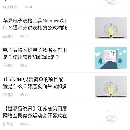
科技日报
05-24
苹果电子表格工具Numbers如
何？通常来说表格的公式功能
是？
亚洲网
05-24
电子表格又称电子数据表作用
是？使用软件VisiCalc是？
亚洲网
05-24
ThinkPHP灵活简单的项目配
置是什么？静态页面生成和多
元化缓存机制是？
亚洲网
05-24
【世界播资讯】江苏省第四届
网络全民健身运动会开幕式在
南京举行
新华网
05-24