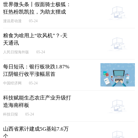
世界微头条丨假面骑士极狐：
狂热粉凯凯拉，为助太狸成
长，唆使邪魔徒消灭花狸
漫说君动漫
05-24
粮食为啥用上“吹风机”？-天
天通讯
人民日报海外版
05-24
每日短讯：银行板块跌1.87%
江阴银行收平涨幅居首
中国经济网
05-24
科技赋能生态农庄产业升级打
造海南样板
科技日报
05-24
山西省累计建成5G基站7.6万
个