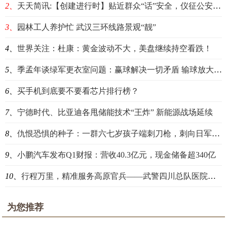
2、
天天简讯:【创建进行时】贴近群众“话”安全，仪征公安交警交通安全宣传走进龙山村
3、
园林工人养护忙 武汉三环线路景观“靓”
4、
世界关注：杜康：黄金波动不大，美盘继续持空看跌！
5、
季孟年谈绿军更衣室问题：赢球解决一切矛盾 输球放大所有问题
6、
买手机到底要不要看芯片排行榜？
7、
宁德时代、比亚迪各甩储能技术“王炸” 新能源战场延续
8、
仇恨恐惧的种子：一群六七岁孩子端刺刀枪，刺向日军服装的稻草人
9、
小鹏汽车发布Q1财报：营收40.3亿元，现金储备超340亿
10、
行程万里，精准服务高原官兵——武警四川总队医院医疗队赴高原部队开展医疗服务纪实-滚动
为您推荐